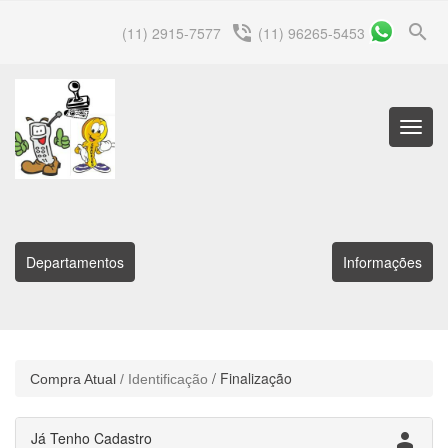
search
phone_in_talk
(11) 2915-7577
(11) 96265-5453
Menu
Princip
Departamentos
Informações
/ Finalização
Compra Atual
/ Identificação
Já Tenho Cadastro
