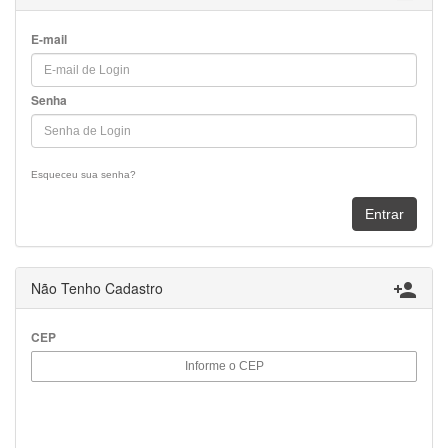
E-mail
Senha
Esqueceu sua senha?
Não Tenho Cadastro

CEP